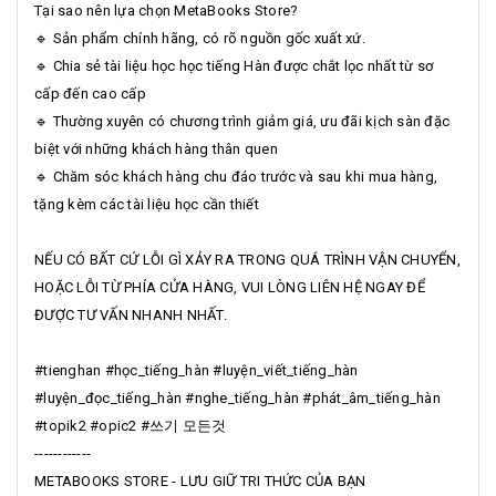
Tại sao nên lựa chọn MetaBooks Store?
🔹 Sản phẩm chính hãng, có rõ nguồn gốc xuất xứ.
🔹 Chia sẻ tài liệu học học tiếng Hàn được chắt lọc nhất từ sơ
cấp đến cao cấp
🔹 Thường xuyên có chương trình giảm giá, ưu đãi kịch sàn đặc
biệt với những khách hàng thân quen
🔹 Chăm sóc khách hàng chu đáo trước và sau khi mua hàng,
tặng kèm các tài liệu học cần thiết
NẾU CÓ BẤT CỨ LỖI GÌ XẢY RA TRONG QUÁ TRÌNH VẬN CHUYỂN,
HOẶC LỖI TỪ PHÍA CỬA HÀNG, VUI LÒNG LIÊN HỆ NGAY ĐỂ
ĐƯỢC TƯ VẤN NHANH NHẤT.
#tienghan #học_tiếng_hàn #luyện_viết_tiếng_hàn
#luyện_đọc_tiếng_hàn #nghe_tiếng_hàn #phát_âm_tiếng_hàn
#topik2 #opic2 #쓰기 모든것
------------
METABOOKS STORE - LƯU GIỮ TRI THỨC CỦA BẠN