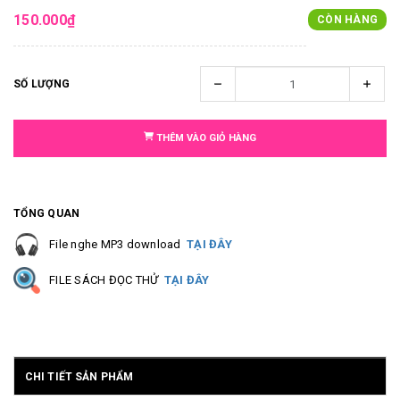
150.000₫
CÒN HÀNG
SỐ LƯỢNG
THÊM VÀO GIỎ HÀNG
TỔNG QUAN
File nghe MP3 download
TẠI ĐÂY
FILE SÁCH ĐỌC THỬ
TẠI ĐÂY
CHI TIẾT SẢN PHẨM