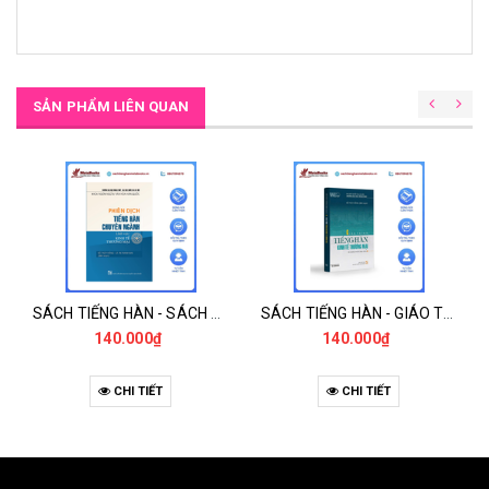
SẢN PHẨM LIÊN QUAN
SÁCH TIẾNG HÀN - SÁCH PHIÊN DỊCH TIẾNG HÀN CHUYÊN NGÀNH KINH TẾ THƯƠNG MẠI
SÁCH TIẾNG HÀN - GIÁO TRÌNH TIẾNG HÀN KINH TẾ THƯƠNG MẠI
140.000₫
140.000₫
CHI TIẾT
CHI TIẾT