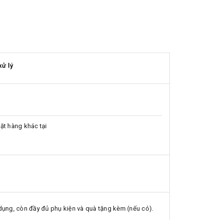
xử lý
ặt hàng khác tại
ụng, còn đầy đủ phụ kiện và quà tặng kèm (nếu có).