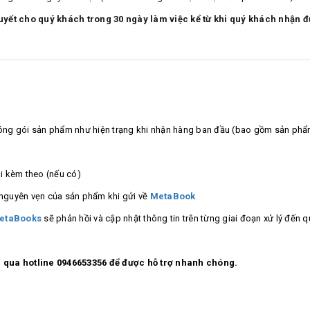
uyết cho quý khách trong 30 ngày làm việc kể từ khi quý khách nhận đư
ng đóng gói sản phẩm như hiện trạng khi nhận hàng ban đầu (bao gồm sản ph
i kèm theo (nếu có)
i nguyên vẹn của sản phẩm khi gửi về
MetaBook
etaBooks
sẽ phản hồi và cập nhật thông tin trên từng giai đoạn xử lý đến q
ếp qua hotline 0946653356 để được hỗ trợ nhanh chóng.