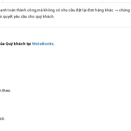
hanh toán thành công,mà không có nhu cầu đặt lại đơn hàng khác → chúng t
ải quyết yêu cầu cho quý khách.
ủa Quý khách tại
MetaBooks
.
m theo.
 có.