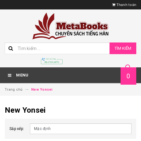
Thanh toán
TÌM KIẾM
0
MENU
Trang chủ
New Yonsei
New Yonsei
Sắp xếp: