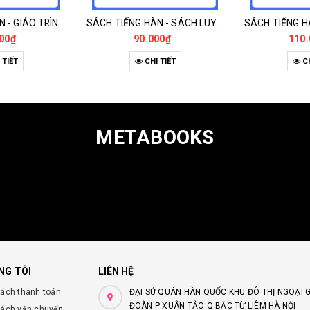
SÁCH TIẾNG HÀN - GIÁO TRÌNH TIẾNG HÀN KINH TẾ THƯƠNG MẠI
SÁCH TIẾNG HÀN - SÁCH LUYỆN TẬP NÂNG CAO NĂNG LỰC DỊCH HÀN - VIỆT VIỆT - HÀN
00₫
90.000₫
110.
 TIẾT
CHI TIẾT
CH
METABOOKS
NG TÔI
LIÊN HỆ
sách thanh toán
ĐẠI SỨ QUÁN HÀN QUỐC KHU ĐÔ THỊ NGOẠI 
ĐOÀN P XUÂN TẢO Q BẮC TỪ LIÊM HÀ NỘI
sách vận chuyển