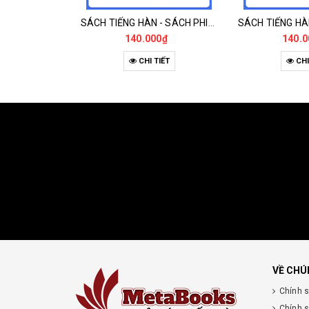
SÁCH TIẾNG HÀN - SÁCH PHIÊN DỊCH TIẾNG HÀN CHUYÊN NGÀNH KINH TẾ THƯƠNG MẠI
140.000₫
140.0
CHI TIẾT
CHI
VỀ CHÚ
Chính 
Chính 