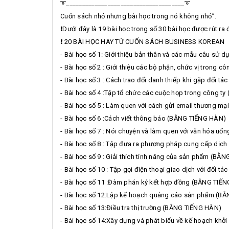
➰_____________________________________➰
Cuốn sách nhỏ nhưng bài học trong nó không nhỏ”.
❗️Dưới đây là 19 bài học trong số 30 bài học được rút 
❗️ 20 BÀI HỌC HAY TỪ CUỐN SÁCH BUSINESS KOREAN
- Bài học số 1: Giới thiệu bản thân và các mẫu câu sử 
- Bài học số 2 : Giới thiệu các bộ phận, chức vị trong 
- Bài học số 3 : Cách trao đổi danh thiếp khi gặp đối 
- Bài học số 4 :Tập tổ chức các cuộc họp trong công t
- Bài học số 5 : Làm quen với cách gửi email thương m
- Bài học số 6 :Cách viết thông báo (BẰNG TIẾNG HÀN)
- Bài học số 7 : Nói chuyện và làm quen với văn hóa u
- Bài học số 8 : Tập đưa ra phương pháp cung cấp dịc
- Bài học số 9 : Giải thích tính năng của sản phẩm (BẰ
- Bài học số 10 : Tập gọi điện thoại giao dịch với đối 
- Bài học số 11 :Đàm phán ký kết hợp đồng (BẰNG TIẾ
- Bài học số 12:Lập kế hoạch quảng cáo sản phẩm (B
- Bài học số 13:Điều tra thị trường (BẰNG TIẾNG HÀN)
- Bài học số 14:Xây dựng và phát biểu về kế hoạch kh