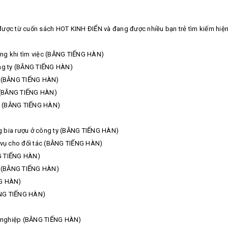
ra được từ cuốn sách HOT KINH ĐIỂN và đang được nhiều bạn trẻ tìm kiếm hiện
dụng khi tìm việc (BẰNG TIẾNG HÀN)
công ty (BẰNG TIẾNG HÀN)
tác (BẰNG TIẾNG HÀN)
y (BẰNG TIẾNG HÀN)
ại (BẰNG TIẾNG HÀN)
ống bia rượu ở công ty (BẰNG TIẾNG HÀN)
h vụ cho đối tác (BẰNG TIẾNG HÀN)
NG TIẾNG HÀN)
tác (BẰNG TIẾNG HÀN)
NG HÀN)
ẰNG TIẾNG HÀN)
ởi nghiệp (BẰNG TIẾNG HÀN)