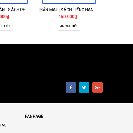
SÁCH TIẾNG HÀN - SÁCH PHIÊN DỊCH VIỆT - HÀN KHÔNG KHÓ
[BẢN MÀU] SÁCH TIẾNG HÀN - SÁCH ĐỌC HIỂU VĂN HÓA HÀN QUỐC 한국문화 읽기
000₫
150.000₫
13
I TIẾT
CHI TIẾT
C
FANPAGE
GIAO