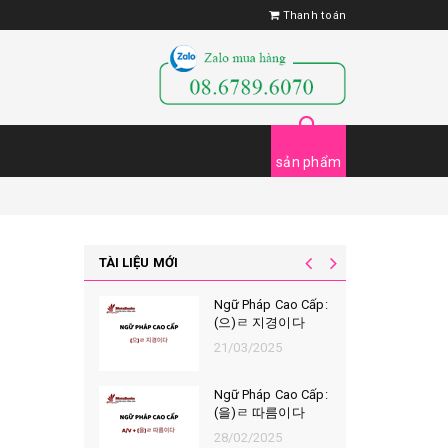
Thanh toán
sản phẩm
TÀI LIỆU MỚI
Ngữ Pháp Cao Cấp:
(으)ㄹ 지경이다
21/03/2025
Ngữ Pháp Cao Cấp:
(을)ㄹ 따름이다
28/02/2025