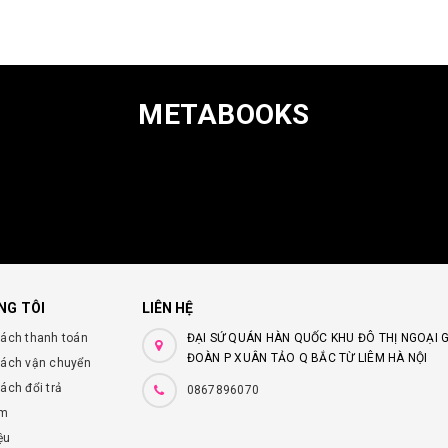
METABOOKS
NG TÔI
LIÊN HỆ
sách thanh toán
ĐẠI SỨ QUÁN HÀN QUỐC KHU ĐÔ THỊ NGOẠI 
ĐOÀN P XUÂN TẢO Q BẮC TỪ LIÊM HÀ NỘI
sách vận chuyển
ách đổi trả
0867896070
ếm
ệu