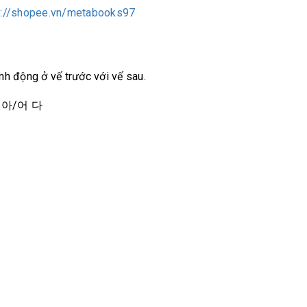
s://shopee.vn/metabooks97
ành động ở vế trước với vế sau.
 + 아/어 다