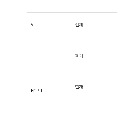
V
현재
과거
현재
N이다