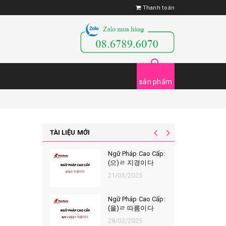
Thanh toán
sản phẩm
TÀI LIỆU MỚI
Ngữ Pháp Cao Cấp:
(으)ㄹ 지경이다
21/03/2025
Ngữ Pháp Cao Cấp:
(을)ㄹ 따름이다
28/02/2025