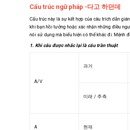
Cấu trúc ngữ pháp -다고 하던데
Cấu trúc này là sự kết hợp của câu trích dẫn 
khi bạn hồi tưởng hoặc xác nhận những điều ngườ
nói sử dụng mà biểu hiện có thể khác đi. Mệnh đề
1. Khi câu được nhắc lại là câu trần thuật
과거
A/V
미래 / 추측
A
현재