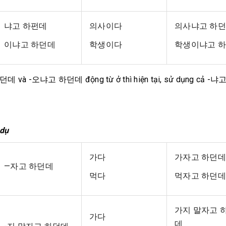
냐고 하펀데
의사이다
의사냐고 하
이냐고 하던데
학생이다
학생이냐고 
-냐고 하던데 và -오냐고 하던데 động từ ở thì hiện tại, sử dụng cả -냐
 dụ
가다
가자고 하던데
—자고 하던데
먹다
먹자고 하던데
가지 말자고 
가다
데