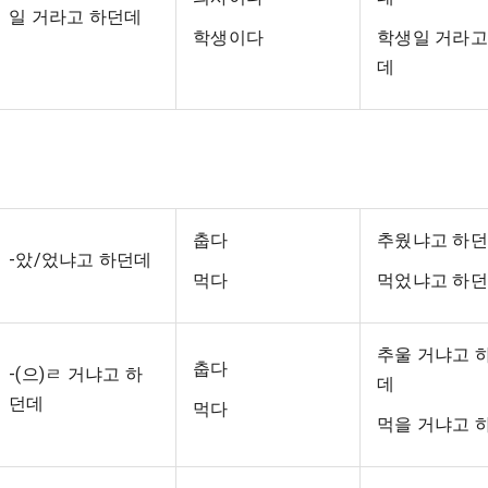
일 거라고 하던데
학생이다
학생일 거라고
데
춥다
추웠냐고 하
-았/었냐고 하던데
먹다
먹었냐고 하
추울 거냐고 
춥다
-(으)ㄹ 거냐고 하
데
던데
먹다
먹을 거냐고 