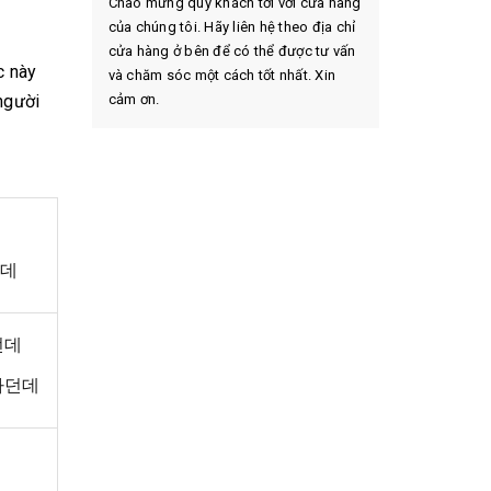
Chào mừng quý khách tới với cửa hàng
của chúng tôi. Hãy liên hệ theo địa chỉ
cửa hàng ở bên để có thể được tư vấn
c này
và chăm sóc một cách tốt nhất. Xin
người
cảm ơn.
던데
던데
하던데