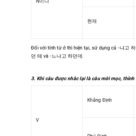
N이다
현재
Đối với tính từ ở thì hiện tại, sử dụng cả 
던 테 và -느냐고 하던데.
3. Khi câu được nhắc lại là câu mời mọc, thỉnh
Khẳng Định
V