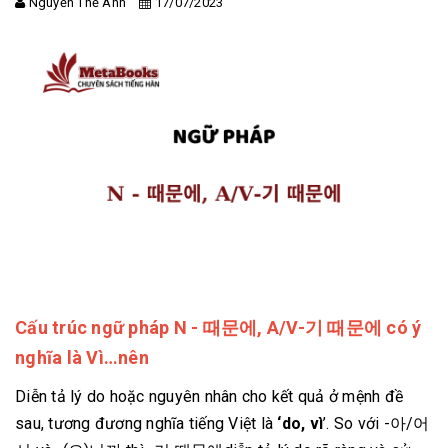
Nguyễn Thế Anh
17/07/2023
Cấu trúc ngữ pháp N - 때문에, A/V-기 때문에 có ý
nghĩa là Vì…nên
Diễn tả lý do hoặc nguyên nhân cho kết quả ở mệnh đề
sau, tương đương nghĩa tiếng Việt là
‘do, vì
’. So với -아/어