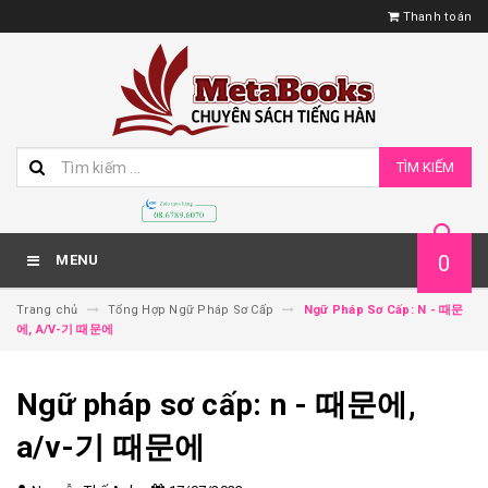
Thanh toán
TÌM KIẾM
0
MENU
Trang chủ
Tổng Hợp Ngữ Pháp Sơ Cấp
Ngữ Pháp Sơ Cấp: N - 때문
에, A/V-기 때문에
Ngữ pháp sơ cấp: n - 때문에,
a/v-기 때문에