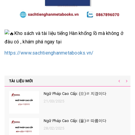
Kho sách và tài liệu tiếng Hàn khổng lồ mà không ở
đâu có , khám phá ngay tại
https://www.sachtienghanmetabooks.vn/
TÀI LIỆU MỚI
Ngữ Pháp Cao Cấp: (으)ㄹ 지경이다
21/03/2025
Ngữ Pháp Cao Cấp: (을)ㄹ 따름이다
28/02/2025