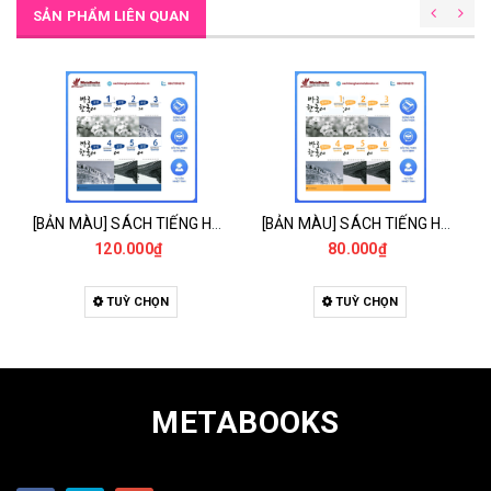
SẢN PHẨM LIÊN QUAN
[BẢN MÀU] SÁCH TIẾNG HÀN - GIÁO TRÌNH GET IT KOREAN GRAMMAR 바로 한국어 문법 - 경희 한국어 문법
[BẢN MÀU] SÁCH TIẾNG HÀN - GIÁO TRÌNH GET IT KOREAN SPEAKING 바로 한국어 말하기 - 경희 한국어 말하기
120.000₫
80.000₫
TUỲ CHỌN
TUỲ CHỌN
METABOOKS