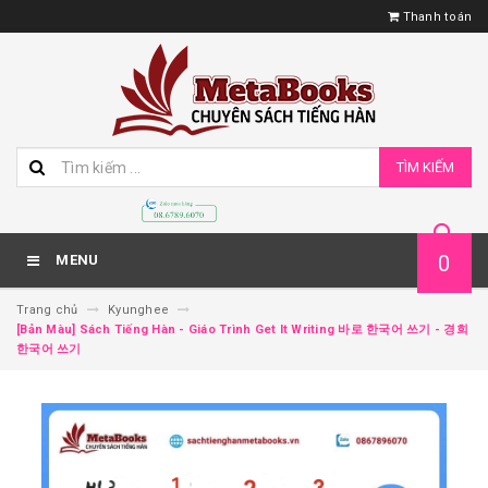
Thanh toán
TÌM KIẾM
0
MENU
Trang chủ
Kyunghee
[Bản Màu] Sách Tiếng Hàn - Giáo Trình Get It Writing 바로 한국어 쓰기 - 경희
한국어 쓰기