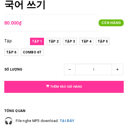
국어 쓰기
80.000₫
CÒN HÀNG
Tập:
TẬP 1
TẬP 2
TẬP 3
TẬP 4
TẬP 5
TẬP 6
COMBO 6T
SỐ LƯỢNG
THÊM VÀO GIỎ HÀNG
TỔNG QUAN
File nghe MP3 download
TẠI ĐÂY